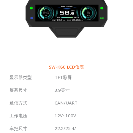
SW-K80 LCD仪表
显示器类型
TFT彩屏
屏幕尺寸
3.9英寸
通信方式
CAN/UART
工作电压
12V~100V
车把尺寸
22.2/25.4/